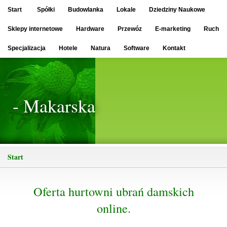
Start
Spółki
Budowlanka
Lokale
Dziedziny Naukowe
Sklepy internetowe
Hardware
Przewóz
E-marketing
Ruch
Specjalizacja
Hotele
Natura
Software
Kontakt
- Makarska
Start
Oferta hurtowni ubrań damskich
online.