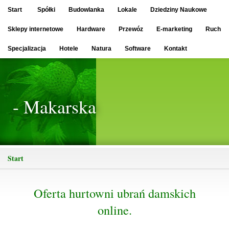
Start
Spółki
Budowlanka
Lokale
Dziedziny Naukowe
Sklepy internetowe
Hardware
Przewóz
E-marketing
Ruch
Specjalizacja
Hotele
Natura
Software
Kontakt
- Makarska
Start
Oferta hurtowni ubrań damskich
online.