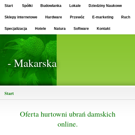
Start
Spółki
Budowlanka
Lokale
Dziedziny Naukowe
Sklepy internetowe
Hardware
Przewóz
E-marketing
Ruch
Specjalizacja
Hotele
Natura
Software
Kontakt
- Makarska
Start
Oferta hurtowni ubrań damskich
online.