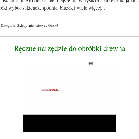
skich online to doskonałe miejsce dla wszystkich, które szukają tan
roki wybór sukienek, spódnic, bluzek i wiele więcej...
Kategoria: Sklepy internetowe / Odzież
Ręczne narzędzie do obróbki drewna