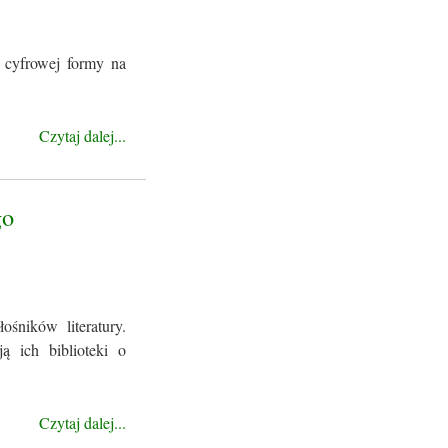
 cyfrowej formy na
Czytaj dalej...
go
śników literatury.
ą ich biblioteki o
Czytaj dalej...