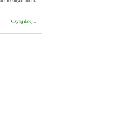
ich i modnych ubrań.
Czytaj dalej...