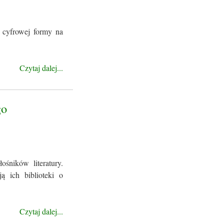
 cyfrowej formy na
Czytaj dalej...
go
śników literatury.
ą ich biblioteki o
Czytaj dalej...