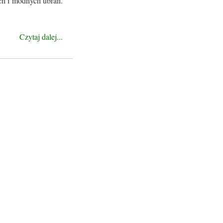
ich i modnych ubrań.
Czytaj dalej...