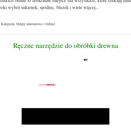
skich online to doskonałe miejsce dla wszystkich, które szukają tan
roki wybór sukienek, spódnic, bluzek i wiele więcej...
Kategoria: Sklepy internetowe / Odzież
Ręczne narzędzie do obróbki drewna