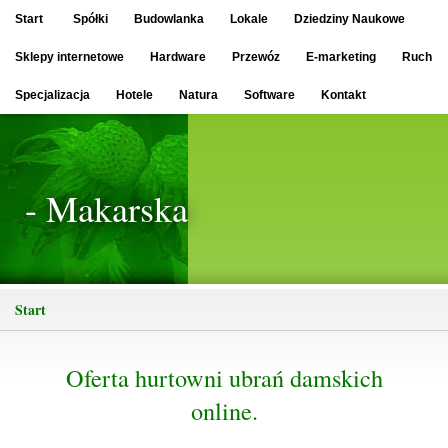
Start
Spółki
Budowlanka
Lokale
Dziedziny Naukowe
Sklepy internetowe
Hardware
Przewóz
E-marketing
Ruch
Specjalizacja
Hotele
Natura
Software
Kontakt
- Makarska
Start
Oferta hurtowni ubrań damskich
online.