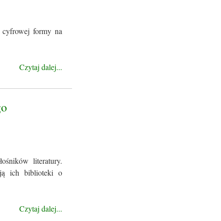
 cyfrowej formy na
Czytaj dalej...
go
śników literatury.
ą ich biblioteki o
Czytaj dalej...