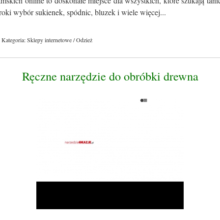
skich online to doskonałe miejsce dla wszystkich, które szukają tan
roki wybór sukienek, spódnic, bluzek i wiele więcej...
Kategoria: Sklepy internetowe / Odzież
Ręczne narzędzie do obróbki drewna