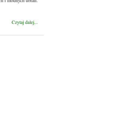
ich i modnych ubrań.
Czytaj dalej...