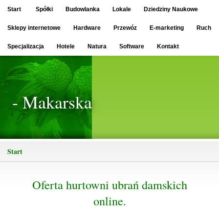
Start
Spółki
Budowlanka
Lokale
Dziedziny Naukowe
Sklepy internetowe
Hardware
Przewóz
E-marketing
Ruch
Specjalizacja
Hotele
Natura
Software
Kontakt
- Makarska
Start
Oferta hurtowni ubrań damskich
online.