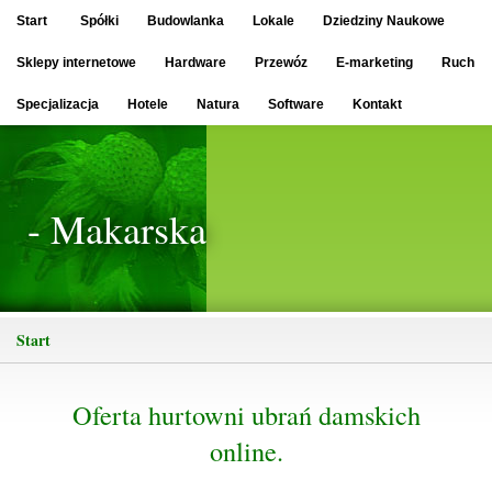
Start
Spółki
Budowlanka
Lokale
Dziedziny Naukowe
Sklepy internetowe
Hardware
Przewóz
E-marketing
Ruch
Specjalizacja
Hotele
Natura
Software
Kontakt
- Makarska
Start
Oferta hurtowni ubrań damskich
online.