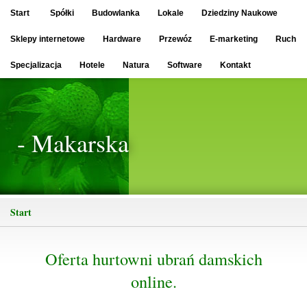
Start
Spółki
Budowlanka
Lokale
Dziedziny Naukowe
Sklepy internetowe
Hardware
Przewóz
E-marketing
Ruch
Specjalizacja
Hotele
Natura
Software
Kontakt
- Makarska
Start
Oferta hurtowni ubrań damskich
online.