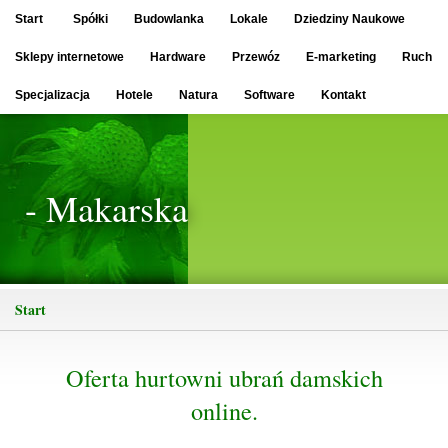
Start
Spółki
Budowlanka
Lokale
Dziedziny Naukowe
Sklepy internetowe
Hardware
Przewóz
E-marketing
Ruch
Specjalizacja
Hotele
Natura
Software
Kontakt
- Makarska
Start
Oferta hurtowni ubrań damskich
online.