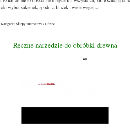
skich online to doskonałe miejsce dla wszystkich, które szukają tan
roki wybór sukienek, spódnic, bluzek i wiele więcej...
Kategoria: Sklepy internetowe / Odzież
Ręczne narzędzie do obróbki drewna