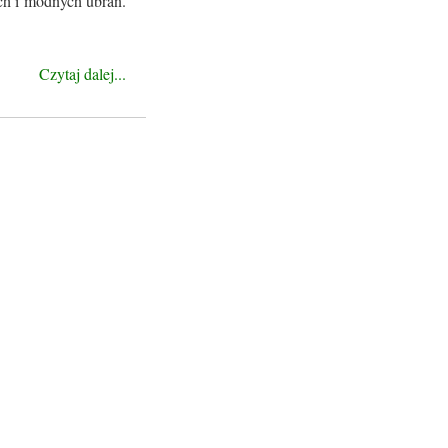
ich i modnych ubrań.
Czytaj dalej...