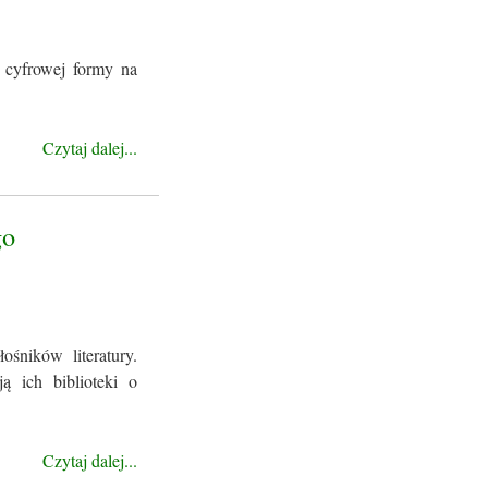
 cyfrowej formy na
Czytaj dalej...
go
śników literatury.
ą ich biblioteki o
Czytaj dalej...