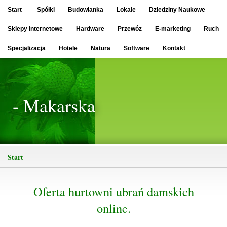
Start
Spółki
Budowlanka
Lokale
Dziedziny Naukowe
Sklepy internetowe
Hardware
Przewóz
E-marketing
Ruch
Specjalizacja
Hotele
Natura
Software
Kontakt
- Makarska
Start
Oferta hurtowni ubrań damskich
online.