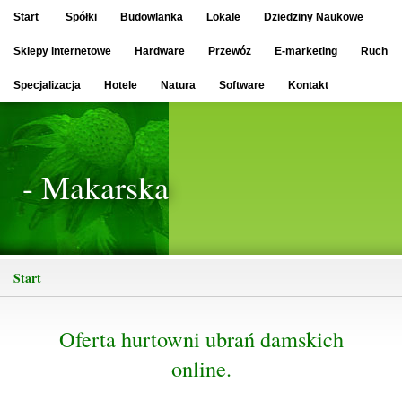
Start
Spółki
Budowlanka
Lokale
Dziedziny Naukowe
Sklepy internetowe
Hardware
Przewóz
E-marketing
Ruch
Specjalizacja
Hotele
Natura
Software
Kontakt
- Makarska
Start
Oferta hurtowni ubrań damskich
online.