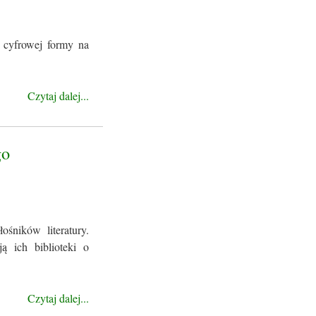
 cyfrowej formy na
Czytaj dalej...
go
śników literatury.
ą ich biblioteki o
Czytaj dalej...