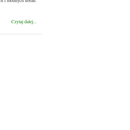
ich i modnych ubrań.
Czytaj dalej...