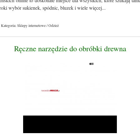
skich online to doskonałe miejsce dla wszystkich, które szukają tan
roki wybór sukienek, spódnic, bluzek i wiele więcej...
Kategoria: Sklepy internetowe / Odzież
Ręczne narzędzie do obróbki drewna