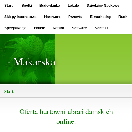
Start
Spółki
Budowlanka
Lokale
Dziedziny Naukowe
Sklepy internetowe
Hardware
Przewóz
E-marketing
Ruch
Specjalizacja
Hotele
Natura
Software
Kontakt
- Makarska
Start
Oferta hurtowni ubrań damskich
online.