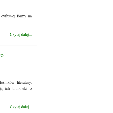
 cyfrowej formy na
Czytaj dalej...
go
śników literatury.
ą ich biblioteki o
Czytaj dalej...