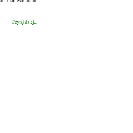
ich i modnych ubrań.
Czytaj dalej...