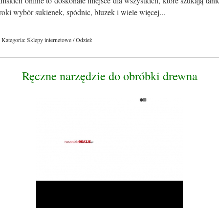
skich online to doskonałe miejsce dla wszystkich, które szukają tan
roki wybór sukienek, spódnic, bluzek i wiele więcej...
Kategoria: Sklepy internetowe / Odzież
Ręczne narzędzie do obróbki drewna