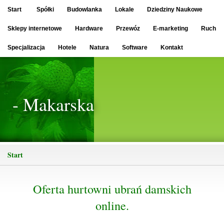
Start
Spółki
Budowlanka
Lokale
Dziedziny Naukowe
Sklepy internetowe
Hardware
Przewóz
E-marketing
Ruch
Specjalizacja
Hotele
Natura
Software
Kontakt
- Makarska
Start
Oferta hurtowni ubrań damskich
online.