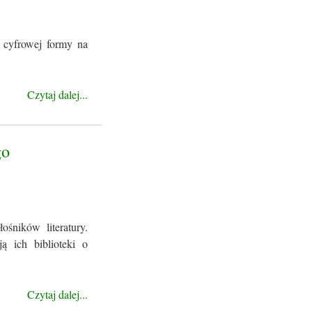
 cyfrowej formy na
Czytaj dalej...
go
śników literatury.
ą ich biblioteki o
Czytaj dalej...