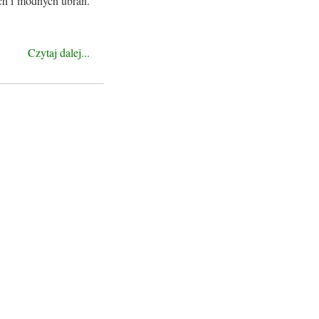
ich i modnych ubrań.
Czytaj dalej...