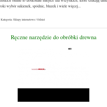
skich online to doskonałe miejsce dla wszystkich, które szukają tan
roki wybór sukienek, spódnic, bluzek i wiele więcej...
Kategoria: Sklepy internetowe / Odzież
Ręczne narzędzie do obróbki drewna