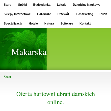
Start
Spółki
Budowlanka
Lokale
Dziedziny Naukowe
Sklepy internetowe
Hardware
Przewóz
E-marketing
Ruch
Specjalizacja
Hotele
Natura
Software
Kontakt
- Makarska
Start
Oferta hurtowni ubrań damskich
online.