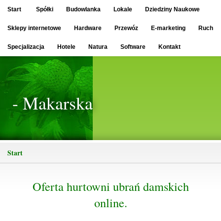
Start
Spółki
Budowlanka
Lokale
Dziedziny Naukowe
Sklepy internetowe
Hardware
Przewóz
E-marketing
Ruch
Specjalizacja
Hotele
Natura
Software
Kontakt
- Makarska
Start
Oferta hurtowni ubrań damskich
online.