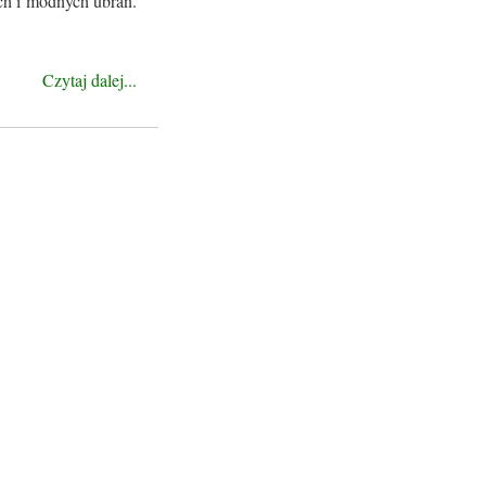
ich i modnych ubrań.
Czytaj dalej...