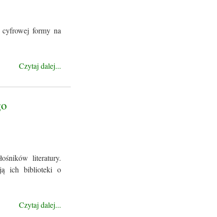
 cyfrowej formy na
Czytaj dalej...
go
śników literatury.
ą ich biblioteki o
Czytaj dalej...