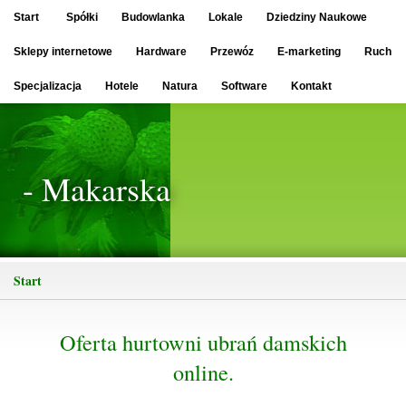
Start
Spółki
Budowlanka
Lokale
Dziedziny Naukowe
Sklepy internetowe
Hardware
Przewóz
E-marketing
Ruch
Specjalizacja
Hotele
Natura
Software
Kontakt
- Makarska
Start
Oferta hurtowni ubrań damskich
online.