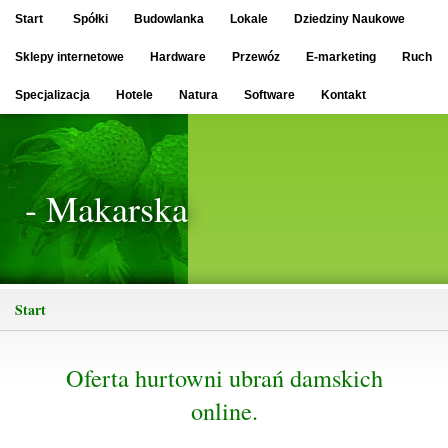
Start
Spółki
Budowlanka
Lokale
Dziedziny Naukowe
Sklepy internetowe
Hardware
Przewóz
E-marketing
Ruch
Specjalizacja
Hotele
Natura
Software
Kontakt
- Makarska
Start
Oferta hurtowni ubrań damskich
online.