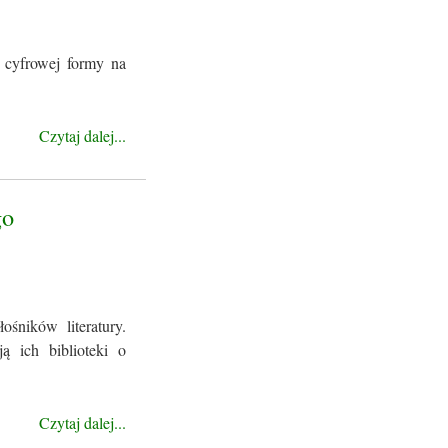
 cyfrowej formy na
Czytaj dalej...
go
śników literatury.
ą ich biblioteki o
Czytaj dalej...