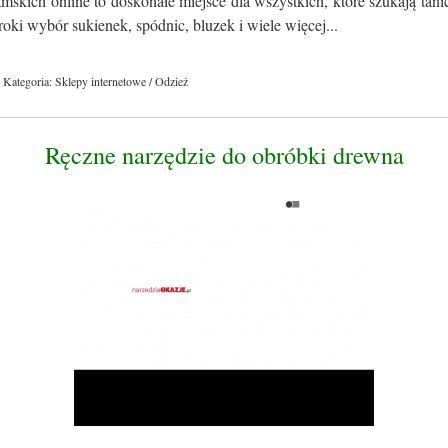
skich online to doskonałe miejsce dla wszystkich, które szukają tan
roki wybór sukienek, spódnic, bluzek i wiele więcej...
Kategoria: Sklepy internetowe / Odzież
Ręczne narzędzie do obróbki drewna