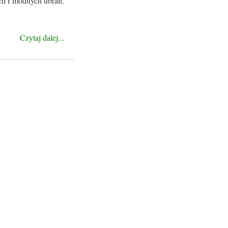
ich i modnych ubrań.
Czytaj dalej...