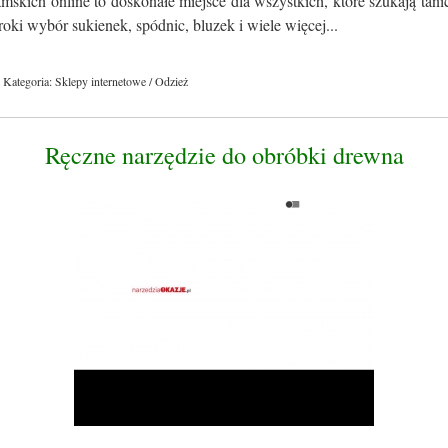
skich online to doskonałe miejsce dla wszystkich, które szukają tan
roki wybór sukienek, spódnic, bluzek i wiele więcej...
Kategoria: Sklepy internetowe / Odzież
Ręczne narzędzie do obróbki drewna