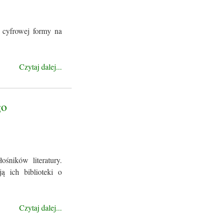
 cyfrowej formy na
Czytaj dalej...
go
śników literatury.
ą ich biblioteki o
Czytaj dalej...