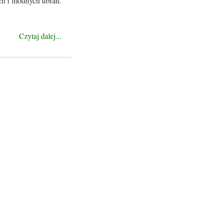
ich i modnych ubrań.
Czytaj dalej...