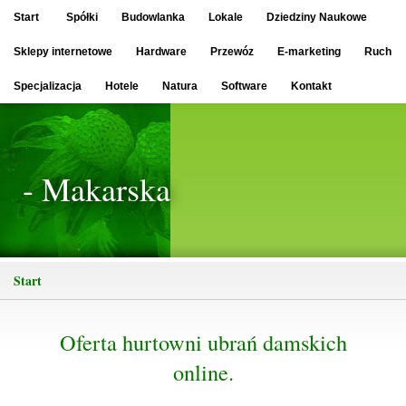
Start
Spółki
Budowlanka
Lokale
Dziedziny Naukowe
Sklepy internetowe
Hardware
Przewóz
E-marketing
Ruch
Specjalizacja
Hotele
Natura
Software
Kontakt
- Makarska
Start
Oferta hurtowni ubrań damskich
online.